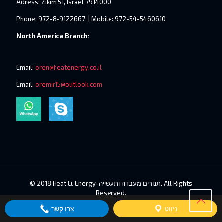
Adress: Zikim 51, Israel 7914000
Phone: 972-8-9122667 | Mobile: 972-54-5460610
North America Branch:
Email:
oren@heatenergy.co.il
Email:
oremir15@outlook.com
© 2018 Heat & Energy-תנורים מעבדה ותעשייה. All Rights
Reserved.
ניווט
צרו קשר