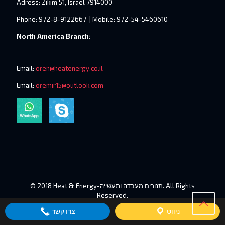
Adress: Zikim 51, Israel 7914000
Phone: 972-8-9122667 | Mobile: 972-54-5460610
North America Branch:
Email:
oren@heatenergy.co.il
Email:
oremir15@outlook.com
© 2018 Heat & Energy-תנורים מעבדה ותעשייה. All Rights
Reserved.
ניווט
צרו קשר